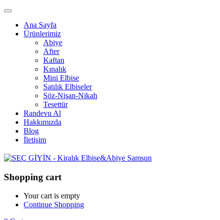
Ana Sayfa
Ürünlerimiz
Abiye
After
Kaftan
Kınalık
Mini Elbise
Satılık Elbiseler
Söz-Nişan-Nikah
Tesettür
Randevu Al
Hakkımızda
Blog
İletişim
Shopping cart
Your cart is empty
Continue Shopping