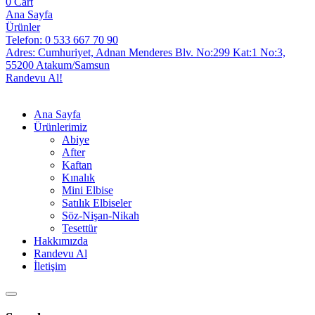
0
Cart
Ana Sayfa
Ürünler
Telefon: 0 533 667 70 90
Adres: Cumhuriyet, Adnan Menderes Blv. No:299 Kat:1 No:3,
55200 Atakum/Samsun
Randevu Al!
Ana Sayfa
Ürünlerimiz
Abiye
After
Kaftan
Kınalık
Mini Elbise
Satılık Elbiseler
Söz-Nişan-Nikah
Tesettür
Hakkımızda
Randevu Al
İletişim