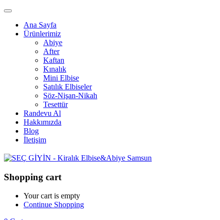
Ana Sayfa
Ürünlerimiz
Abiye
After
Kaftan
Kınalık
Mini Elbise
Satılık Elbiseler
Söz-Nişan-Nikah
Tesettür
Randevu Al
Hakkımızda
Blog
İletişim
Shopping cart
Your cart is empty
Continue Shopping