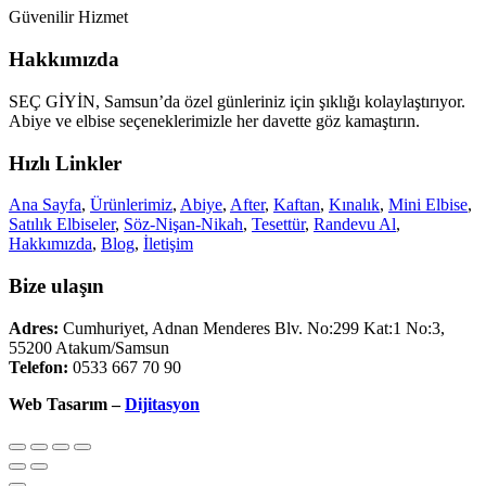
Güvenilir Hizmet
Hakkımızda
SEÇ GİYİN, Samsun’da özel günleriniz için şıklığı kolaylaştırıyor.
Abiye ve elbise seçeneklerimizle her davette göz kamaştırın.
Hızlı Linkler
Ana Sayfa
,
Ürünlerimiz
,
Abiye
,
After
,
Kaftan
,
Kınalık
,
Mini Elbise
,
Satılık Elbiseler
,
Söz-Nişan-Nikah
,
Tesettür
,
Randevu Al
,
Hakkımızda
,
Blog
,
İletişim
Bize ulaşın
Adres:
Cumhuriyet, Adnan Menderes Blv. No:299 Kat:1 No:3,
55200 Atakum/Samsun
Telefon:
0533 667 70 90
Web Tasarım –
Dijitasyon