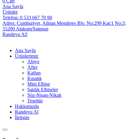
0
Cart
Ana Sayfa
Ürünler
Telefon: 0 533 667 70 90
Adres: Cumhuriyet, Adnan Menderes Blv. No:299 Kat:1 No:3,
55200 Atakum/Samsun
Randevu Al!
Ana Sayfa
Ürünlerimiz
Abiye
After
Kaftan
Kınalık
Mini Elbise
Satılık Elbiseler
Söz-Nişan-Nikah
Tesettür
Hakkımızda
Randevu Al
İletişim