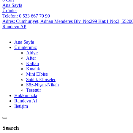
Ana Sayfa
Ürünler
Telefon: 0 533 667 70 90
Adres: Cumhuriyet, Adnan Menderes Blv. No:299 Kat:1 No:3, 552
Randevu Al!
Ana Sayfa
Ürünlerimiz
Abiye
After
Kaftan
Kınalık
Mini Elbise
Satılık Elbiseler
Söz-Nişan-Nikah
Tesettür
Hakkımızda
Randevu Al
İletişim
Search