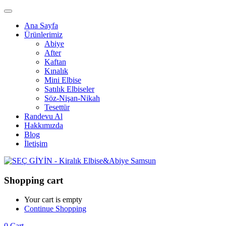
Ana Sayfa
Ürünlerimiz
Abiye
After
Kaftan
Kınalık
Mini Elbise
Satılık Elbiseler
Söz-Nişan-Nikah
Tesettür
Randevu Al
Hakkımızda
Blog
İletişim
Shopping cart
Your cart is empty
Continue Shopping
0
Cart